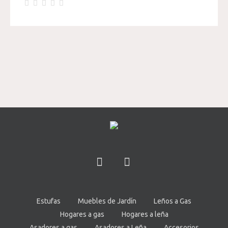
Estufas
Muebles de Jardín
Leños a Gas
Hogares a gas
Hogares a leña
Asadores a gas
Asadores a Leña
Accesorios