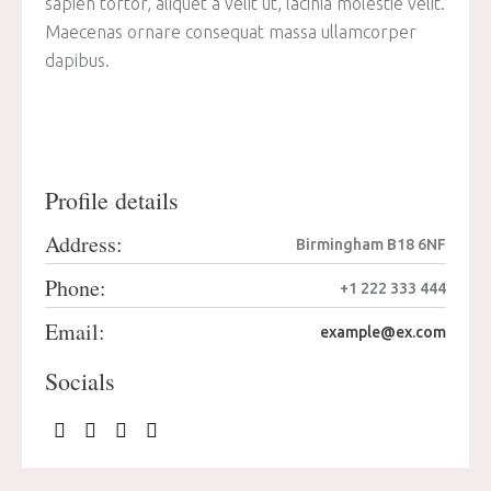
sapien tortor, aliquet a velit ut, lacinia molestie velit.
Maecenas ornare consequat massa ullamcorper
dapibus.
Profile details
Address:
Birmingham B18 6NF
Phone:
+1 222 333 444
Email:
example@ex.com
Socials